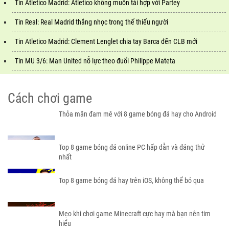
Tin Atletico Madrid: Atletico không muốn tái hợp với Partey
Tin Real: Real Madrid thắng nhọc trong thế thiếu người
Tin Atletico Madrid: Clement Lenglet chia tay Barca đến CLB mới
Tin MU 3/6: Man United nỗ lực theo đuổi Philippe Mateta
Cách chơi game
Thỏa mãn đam mê với 8 game bóng đá hay cho Android
Top 8 game bóng đá online PC hấp dẫn và đáng thử
nhất
Top 8 game bóng đá hay trên iOS, không thể bỏ qua
Mẹo khi chơi game Minecraft cực hay mà bạn nên tim
hiểu