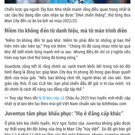
Chiến lược gia người Tây Ban Nha nhấn mạnh rằng điều quan trọng nhất là
các cầu thủ đang dần cảm nhận lại được “DNA chiến thắng”, thứ từng đưa
Man City đến cú ăn ba lịch sử mùa 2022/23.
Niềm tin không đến từ danh hiệu, mà từ màn trình diễn
“Niềm tin không đến từ quá khứ. Niềm tin phải đến từ những gì bạn thể
hiện trên sân hiện tại,” Pep nói thêm. “Chúng tôi đã cùng nhau nhìn lại quá
khứ để biết mình từng mạnh mẽ ra sao. Nhưng điều đó chỉ có ý nghĩa nếu
hôm nay bạn chơi thứ bóng đá tương xứng.”
Guardiola cũng tiết lộ rằng chính sự cạnh tranh khốc liệt trong nội bộ đội
hình đang là động lực giúp Man City duy trì phong độ trong giai đoạn quyết
định của mùa giải. “Nếu bạn không chơi tốt, người khác sẽ vào sân. Đơn
giản vậy thôi. Ở các CLB lớn, bạn phải chiến đấu để giữ vị trí của mình. Và
đó chính là cách để nâng cao đẳng cấp tập thể.”
>> Truy cập theo dõi
tỷ lệ kèo cúp c2
Châu Âu 2025 trực tuyến mới nhất, cập
nhật
tỷ lệ kèo
liên tục theo múi giờ Việt Nam chuẩn xác tại lichthidau.com
Juventus tâm phục khẩu phục: “Họ ở đẳng cấp khác”
Ở phía bên kia chiến tuyến, HLV Igor Tudor của Juventus không giấu được
sự thất vọng khi đội bóng của ông bị Man City “hủy diệt”. Dù đã ghi bàn gỡ
hòa 1-1 ở phút 11 nhờ sai lầm của thủ môn Ederson, nhưng Juventus nhanh