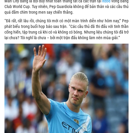
Man City đang là đội duy nhất toàn thắng tất cả các trận tại
ltdbd
vòng bảng
Club World Cup. Tuy nhiên, Pep Guardiola không để bản thân và các cầu thủ
quá đắm chìm trong men say chiến thắng.
“Đã rất, rất lâu rồi, chúng tôi mới có một màn trình diễn như hôm nay,” Pep
phát biểu trong buổi họp báo sau trận. “Các cầu thủ đã thi đấu với tinh thần
cống hiến, tập trung cả khi có và không có bóng. Nhưng liệu chúng tôi đã trở
lại chưa? Tôi nghĩ là chưa – bởi một trận đấu không làm nên mùa giải.”