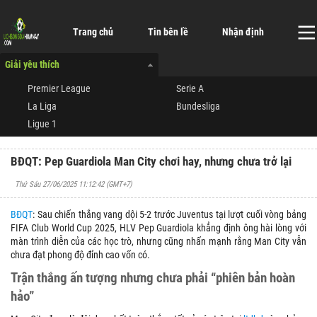
Trang chủ
Tin bên lề
Nhận định
Giải yêu thích
Premier League
Serie A
La Liga
Bundesliga
Ligue 1
BĐQT: Pep Guardiola Man City chơi hay, nhưng chưa trở lại
Thứ Sáu 27/06/2025 11:12:42
(GMT+7)
BĐQT
: Sau chiến thắng vang dội 5-2 trước Juventus tại lượt cuối vòng bảng
FIFA Club World Cup 2025, HLV Pep Guardiola khẳng định ông hài lòng với
màn trình diễn của các học trò, nhưng cũng nhấn mạnh rằng Man City vẫn
chưa đạt phong độ đỉnh cao vốn có.
Trận thắng ấn tượng nhưng chưa phải “phiên bản hoàn
hảo”