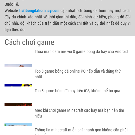
Quốc Tế.
Website
lichbongdahomnay.com
cập nhật lịch bóng đá hôm nay một cách
đầy đủ chính xác nhất về thời gian thi đấu, đội hình dự kiến, phong độ đội
chủ nhà, đội khách của trận đấu một cách chi tiết và cụ thể nhất để quý vị
tiện theo dõi.
Cách chơi game
Thỏa mãn đam mê với 8 game bóng đá hay cho Android
Top 8 game bóng đá online PC hấp dẫn và đáng thử
nhất
Top 8 game bóng đá hay trên iOS, không thể bỏ qua
Mẹo khi chơi game Minecraft cực hay mà bạn nên tim
hiểu
Thông tin minecraft miễn phí nhanh gọn không cần phải