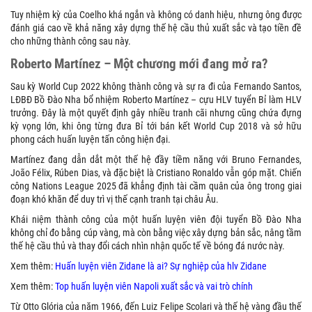
Tuy nhiệm kỳ của Coelho khá ngắn và không có danh hiệu, nhưng ông được
đánh giá cao về khả năng xây dựng thế hệ cầu thủ xuất sắc và tạo tiền đề
cho những thành công sau này.
Roberto Martínez – Một chương mới đang mở ra?
Sau kỳ World Cup 2022 không thành công và sự ra đi của Fernando Santos,
LĐBĐ Bồ Đào Nha bổ nhiệm Roberto Martínez – cựu HLV tuyển Bỉ làm HLV
trưởng. Đây là một quyết định gây nhiều tranh cãi nhưng cũng chứa đựng
kỳ vọng lớn, khi ông từng đưa Bỉ tới bán kết World Cup 2018 và sở hữu
phong cách huấn luyện tấn công hiện đại.
Martínez đang dẫn dắt một thế hệ đầy tiềm năng với Bruno Fernandes,
João Félix, Rúben Dias, và đặc biệt là Cristiano Ronaldo vẫn góp mặt. Chiến
công Nations League 2025 đã khẳng định tài cầm quân của ông trong giai
đoạn khó khăn để duy trì vị thế cạnh tranh tại châu Âu.
Khái niệm thành công của một huấn luyện viên đội tuyển Bồ Đào Nha
không chỉ đo bằng cúp vàng, mà còn bằng việc xây dựng bản sắc, nâng tầm
thế hệ cầu thủ và thay đổi cách nhìn nhận quốc tế về bóng đá nước này.
Xem thêm:
Huấn luyện viên Zidane là ai? Sự nghiệp của hlv Zidane
Xem thêm:
Top huấn luyện viên Napoli xuất sắc và vai trò chính
Từ Otto Glória của năm 1966, đến Luiz Felipe Scolari và thế hệ vàng đầu thế