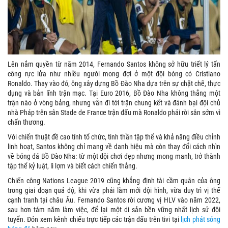
Lên nắm quyền từ năm 2014, Fernando Santos không sở hữu triết lý tấn
công rực lửa như nhiều người mong đợi ở một đội bóng có Cristiano
Ronaldo. Thay vào đó, ông xây dựng Bồ Đào Nha dựa trên sự chặt chẽ, thực
dụng và bản lĩnh trận mạc. Tại Euro 2016, Bồ Đào Nha không thắng một
trận nào ở vòng bảng, nhưng vẫn đi tới trận chung kết và đánh bại đội chủ
nhà Pháp trên sân Stade de France trận đấu mà Ronaldo phải rời sân sớm vì
chấn thương.
Với chiến thuật đề cao tính tổ chức, tinh thần tập thể và khả năng điều chỉnh
linh hoạt, Santos không chỉ mang về danh hiệu mà còn thay đổi cách nhìn
về bóng đá Bồ Đào Nha: từ một đội chơi đẹp nhưng mong manh, trở thành
tập thể kỷ luật, lì lợm và biết cách chiến thắng.
Chiến công Nations League 2019 cũng khẳng định tài cầm quân của ông
trong giai đoạn quá độ, khi vừa phải làm mới đội hình, vừa duy trì vị thế
cạnh tranh tại châu Âu. Fernando Santos rời cương vị HLV vào năm 2022,
sau hơn tám năm làm việc, để lại một di sản bền vững nhất lịch sử đội
tuyển. Đón xem kênh chiếu trực tiếp các trận đấu trên tivi tại
lịch phát sóng