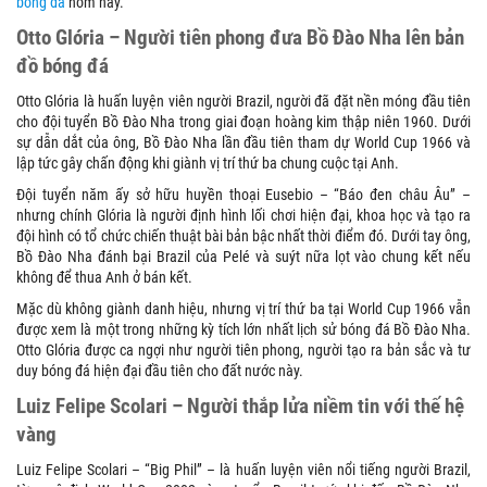
bóng đá
hôm nay.
Otto Glória – Người tiên phong đưa Bồ Đào Nha lên bản
đồ bóng đá
Otto Glória là huấn luyện viên người Brazil, người đã đặt nền móng đầu tiên
cho đội tuyển Bồ Đào Nha trong giai đoạn hoàng kim thập niên 1960. Dưới
sự dẫn dắt của ông, Bồ Đào Nha lần đầu tiên tham dự World Cup 1966 và
lập tức gây chấn động khi giành vị trí thứ ba chung cuộc tại Anh.
Đội tuyển năm ấy sở hữu huyền thoại Eusebio – “Báo đen châu Âu” –
nhưng chính Glória là người định hình lối chơi hiện đại, khoa học và tạo ra
đội hình có tổ chức chiến thuật bài bản bậc nhất thời điểm đó. Dưới tay ông,
Bồ Đào Nha đánh bại Brazil của Pelé và suýt nữa lọt vào chung kết nếu
không để thua Anh ở bán kết.
Mặc dù không giành danh hiệu, nhưng vị trí thứ ba tại World Cup 1966 vẫn
được xem là một trong những kỳ tích lớn nhất lịch sử bóng đá Bồ Đào Nha.
Otto Glória được ca ngợi như người tiên phong, người tạo ra bản sắc và tư
duy bóng đá hiện đại đầu tiên cho đất nước này.
Luiz Felipe Scolari – Người thắp lửa niềm tin với thế hệ
vàng
Luiz Felipe Scolari – “Big Phil” – là huấn luyện viên nổi tiếng người Brazil,