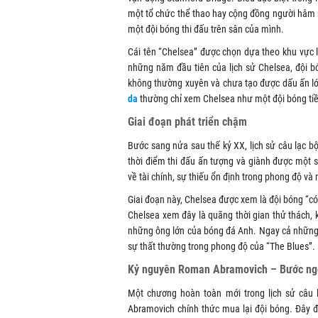
một tổ chức thể thao hay cộng đồng người hâm
một đội bóng thi đấu trên sân của mình.
Cái tên “Chelsea” được chọn dựa theo khu vực l
những năm đầu tiên của lịch sử Chelsea, đội b
không thường xuyên và chưa tạo được dấu ấn lớ
da
thường chỉ xem Chelsea như một đội bóng ti
Giai đoạn phát triển chậm
Bước sang nửa sau thế kỷ XX, lịch sử câu lạc b
thời điểm thi đấu ấn tượng và giành được một 
về tài chính, sự thiếu ổn định trong phong độ và
Giai đoạn này, Chelsea được xem là đội bóng “c
Chelsea xem đây là quãng thời gian thử thách,
những ông lớn của bóng đá Anh. Ngay cả những
sự thất thường trong phong độ của “The Blues”.
Kỷ nguyên Roman Abramovich – Bước ngoặ
Một chương hoàn toàn mới trong lịch sử câu
Abramovich chính thức mua lại đội bóng. Đây đ