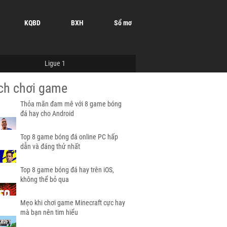
KQBD
BXH
Sổ mơ
Ligue 1
ch chơi game
Thỏa mãn đam mê với 8 game bóng
đá hay cho Android
Top 8 game bóng đá online PC hấp
dẫn và đáng thử nhất
Top 8 game bóng đá hay trên iOS,
không thể bỏ qua
Mẹo khi chơi game Minecraft cực hay
mà bạn nên tim hiểu