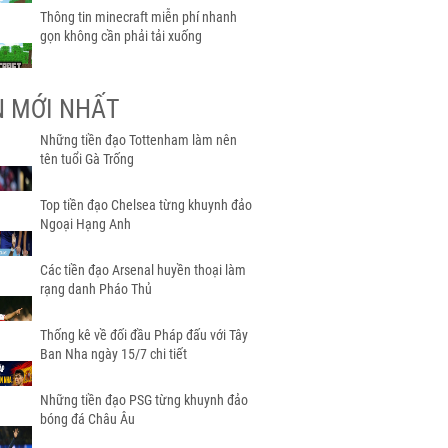
Thông tin minecraft miễn phí nhanh
gọn không cần phải tải xuống
N MỚI NHẤT
Những tiền đạo Tottenham làm nên
tên tuổi Gà Trống
Top tiền đạo Chelsea từng khuynh đảo
Ngoại Hạng Anh
Các tiền đạo Arsenal huyền thoại làm
rạng danh Pháo Thủ
Thống kê về đối đầu Pháp đấu với Tây
Ban Nha ngày 15/7 chi tiết
Những tiền đạo PSG từng khuynh đảo
bóng đá Châu Âu