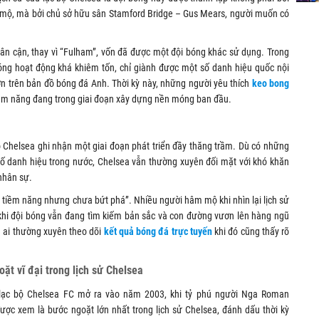
 mộ, mà bởi chủ sở hữu sân Stamford Bridge – Gus Mears, người muốn có
ân cận, thay vì “Fulham”, vốn đã được một đội bóng khác sử dụng. Trong
óng hoạt động khá khiêm tốn, chỉ giành được một số danh hiệu quốc nội
n trên bản đồ bóng đá Anh. Thời kỳ này, những người yêu thích
keo bong
ềm năng đang trong giai đoạn xây dựng nền móng ban đầu.
ộ Chelsea ghi nhận một giai đoạn phát triển đầy thăng trầm. Dù có những
số danh hiệu trong nước, Chelsea vẫn thường xuyên đối mặt với khó khăn
 nhân sự.
ó tiềm năng nhưng chưa bứt phá”. Nhiều người hâm mộ khi nhìn lại lịch sử
 khi đội bóng vẫn đang tìm kiếm bản sắc và con đường vươn lên hàng ngũ
 ai thường xuyên theo dõi
kết quả bóng đá trực tuyến
khi đó cũng thấy rõ
t vĩ đại trong lịch sử Chelsea
 lạc bộ Chelsea FC mở ra vào năm 2003, khi tỷ phú người Nga Roman
ược xem là bước ngoặt lớn nhất trong lịch sử Chelsea, đánh dấu thời kỳ