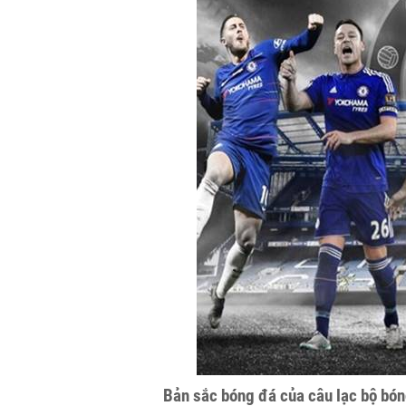
Bản sắc bóng đá của câu lạc bộ bó