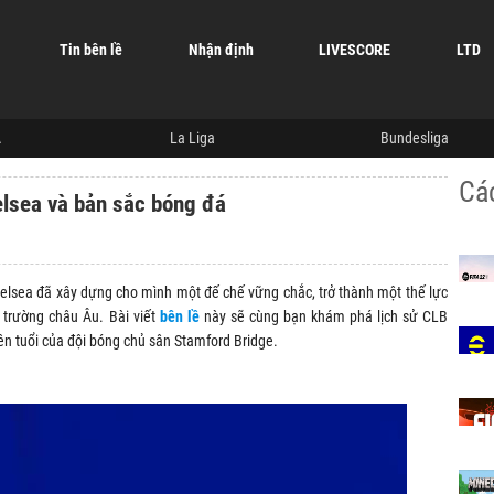
Tin bên lề
Nhận định
LIVESCORE
LTD
A
La Liga
Bundesliga
Cá
elsea và bản sắc bóng đá
Chelsea đã xây dựng cho mình một đế chế vững chắc, trở thành một thế lực
 trường châu Âu. Bài viết
bên lề
này sẽ cùng bạn khám phá lịch sử CLB
n tuổi của đội bóng chủ sân Stamford Bridge.