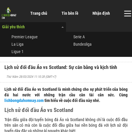
Trang chủ
Tin bên lề
Nhận định
Giải yêu thích
Premier League
Serie A
La Liga
Bundesliga
Ligue 1
Lịch sử đối đầu Áo vs Scotland: Sự cân bằng và kịch tính
Thứ Năm 28/03/2024 11:10:28
(GMT+7)
Lịch sử đối đầu Áo vs Scotland là minh chứng cho sự phát triển của bóng
đá hai nước với những trận cầu cân tài cân sức. Cùng
lichbongdahomnay.com
tìm hiểu về cuộc đối đầu này nhé.
Lịch sử đối đầu Áo vs Scotland
Trận đấu giữa đội tuyển bóng đá Áo và Scotland không chỉ là cuộc đối đầu
trên sân cỏ mà còn là cuộc đối đầu giữa hai nền bóng đá với lịch sử đội
tuyển dày đặc và những kỉ nguyên khác biệt.