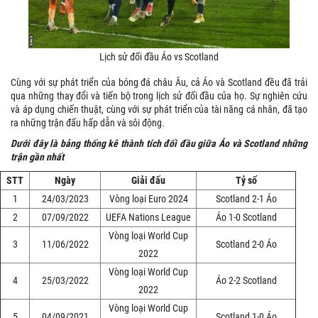
Lịch sử đối đầu Áo vs Scotland
Cùng với sự phát triển của bóng đá châu Âu, cả Áo và Scotland đều đã trải
qua những thay đổi và tiến bộ trong lịch sử đối đầu của họ. Sự nghiên cứu
và áp dụng chiến thuật, cùng với sự phát triển của tài năng cá nhân, đã tạo
ra những trận đấu hấp dẫn và sôi động.
Dưới đây là bảng thống kê thành tích đối đầu giữa Áo và Scotland những
trận gần nhất
STT
Ngày
Giải đấu
Tỷ số
1
24/03/2023
Vòng loại Euro 2024
Scotland 2-1 Áo
2
07/09/2022
UEFA Nations League
Áo 1-0 Scotland
Vòng loại World Cup
3
11/06/2022
Scotland 2-0 Áo
2022
Vòng loại World Cup
4
25/03/2022
Áo 2-2 Scotland
2022
Vòng loại World Cup
5
04/09/2021
Scotland 1-0 Áo