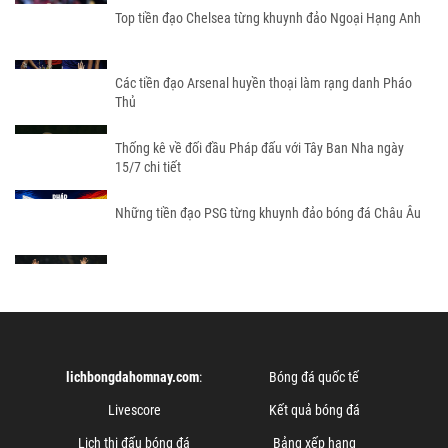
Top tiền đạo Chelsea từng khuynh đảo Ngoại Hạng Anh
Các tiền đạo Arsenal huyền thoại làm rạng danh Pháo
Thủ
Thống kê về đối đầu Pháp đấu với Tây Ban Nha ngày
15/7 chi tiết
Những tiền đạo PSG từng khuynh đảo bóng đá Châu Âu
lichbongdahomnay.com
:
Bóng đá quốc tế
Livescore
Kết quả bóng đá
Lịch thi đấu bóng đá
Bảng xếp hạng