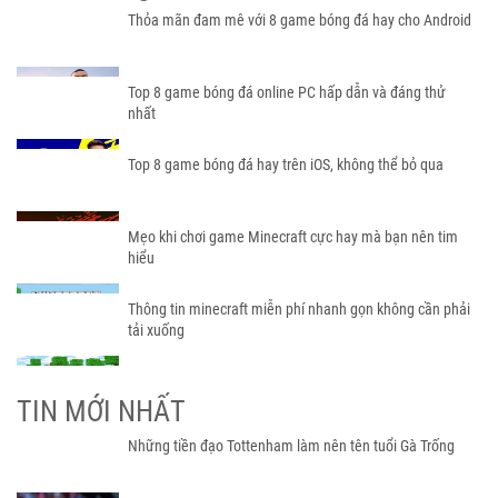
Thỏa mãn đam mê với 8 game bóng đá hay cho Android
Top 8 game bóng đá online PC hấp dẫn và đáng thử
nhất
Top 8 game bóng đá hay trên iOS, không thể bỏ qua
Mẹo khi chơi game Minecraft cực hay mà bạn nên tim
hiểu
Thông tin minecraft miễn phí nhanh gọn không cần phải
tải xuống
TIN MỚI NHẤT
Những tiền đạo Tottenham làm nên tên tuổi Gà Trống