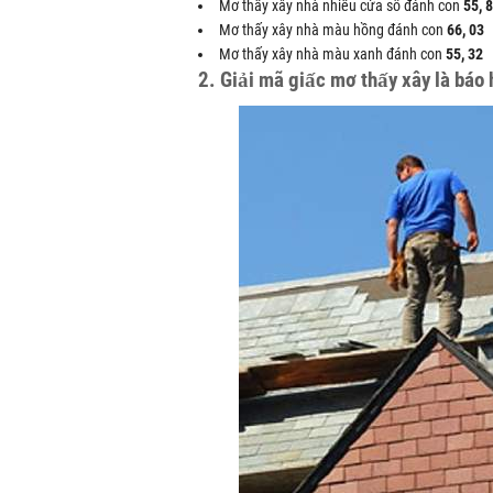
Mơ thấy xây nhà nhiều cửa sổ đánh con
55, 
Mơ thấy xây nhà màu hồng đánh con
66, 03
Mơ thấy xây nhà màu xanh đánh con
55, 32
2.
Giải mã giấc mơ
thấy xây là báo h