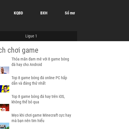
KQBD
BXH
Sổ mơ
Ligue 1
ch chơi game
Thỏa mãn đam mê với 8 game bóng
đá hay cho Android
Top 8 game bóng đá online PC hấp
dẫn và đáng thử nhất
Top 8 game bóng đá hay trên iOS,
không thể bỏ qua
Mẹo khi chơi game Minecraft cực hay
mà bạn nên tim hiểu