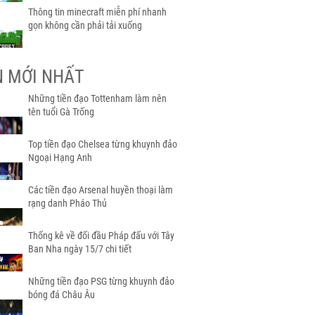
Thông tin minecraft miễn phí nhanh
gọn không cần phải tải xuống
N MỚI NHẤT
Những tiền đạo Tottenham làm nên
tên tuổi Gà Trống
Top tiền đạo Chelsea từng khuynh đảo
Ngoại Hạng Anh
Các tiền đạo Arsenal huyền thoại làm
rạng danh Pháo Thủ
Thống kê về đối đầu Pháp đấu với Tây
Ban Nha ngày 15/7 chi tiết
Những tiền đạo PSG từng khuynh đảo
bóng đá Châu Âu