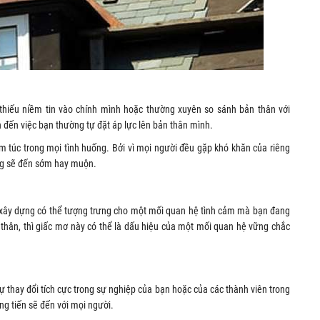
thiếu niềm tin vào chính mình hoặc thường xuyên so sánh bản thân với
 đến việc bạn thường tự đặt áp lực lên bản thân mình.
 túc trong mọi tình huống. Bởi vì mọi người đều gặp khó khăn của riêng
ông sẽ đến sớm hay muộn.
 xây dựng có thể tượng trưng cho một mối quan hệ tình cảm mà bạn đang
 thân, thì giấc mơ này có thể là dấu hiệu của một mối quan hệ vững chắc
thay đổi tích cực trong sự nghiệp của bạn hoặc của các thành viên trong
ăng tiến sẽ đến với mọi người.