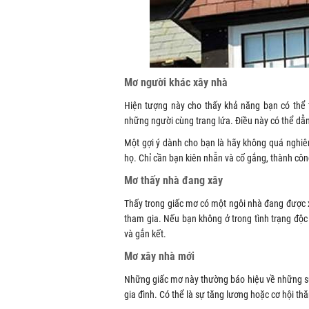
Mơ người khác xây nhà
Hiện tượng này cho thấy khả năng bạn có thể 
những người cùng trang lứa. Điều này có thể dẫn
Một gợi ý dành cho bạn là hãy không quá nghiêm
họ. Chỉ cần bạn kiên nhẫn và cố gắng, thành c
Mơ thấy nhà đang xây
Thấy trong giấc mơ có một ngôi nhà đang được
tham gia. Nếu bạn không ở trong tình trạng độc
và gắn kết.
Mơ xây nhà mới
Những giấc mơ này thường báo hiệu về những sự 
gia đình. Có thể là sự tăng lương hoặc cơ hội th