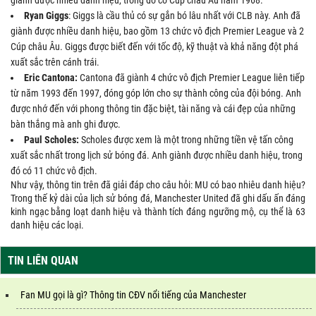
giành được nhiều danh hiệu, trong đó có Cúp châu Âu năm 1968.
Ryan Giggs
: Giggs là cầu thủ có sự gắn bó lâu nhất với CLB này. Anh đã
giành được nhiều danh hiệu, bao gồm 13 chức vô địch Premier League và 2
Cúp châu Âu. Giggs được biết đến với tốc độ, kỹ thuật và khả năng đột phá
xuất sắc trên cánh trái.
Eric Cantona:
Cantona đã giành 4 chức vô địch Premier League liên tiếp
từ năm 1993 đến 1997, đóng góp lớn cho sự thành công của đội bóng. Anh
được nhớ đến với phong thông tin đặc biệt, tài năng và cái đẹp của những
bàn thắng mà anh ghi được.
Paul Scholes:
Scholes được xem là một trong những tiền vệ tấn công
xuất sắc nhất trong lịch sử bóng đá. Anh giành được nhiều danh hiệu, trong
đó có 11 chức vô địch.
Như vậy, thông tin trên đã giải đáp cho câu hỏi: MU có bao nhiêu danh hiệu?
Trong thế kỷ dài của lịch sử bóng đá, Manchester United đã ghi dấu ấn đáng
kinh ngạc bằng loạt danh hiệu và thành tích đáng ngưỡng mộ, cụ thể là 63
danh hiệu các loại.
TIN LIÊN QUAN
Fan MU gọi là gì? Thông tin CĐV nổi tiếng của Manchester