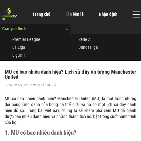
Trang chủ
Tin bên lề
Nhận định
Giải yêu thích
Premier League
Serie A
La Liga
Bundesliga
Ligue 1
MU có bao nhiêu danh hiệu? Lịch sử đầy ấn tượng Manchester
United
Thứ Tư 6/12/2023 10:26:03
(GMT+7)
MU có bao nhiêu danh hiệu? Manchester United (MU) là một trong những
đội bóng lừng danh của bóng đá thế giới, và họ có một lịch sử đầy danh
hiệu đồ sộ. Trong bài viết này, chúng ta sẽ khám phá xem MU đã giành
được bao nhiêu danh hiệu và những thành tích nổi bật trong suốt hành trình
của họ.
1. MU có bao nhiêu danh hiệu?