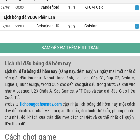
Sandefjord
KFUM Oslo
? : ?
08/08
00:00
-
Lịch bóng đá VĐQG Phần Lan
Seinajoen JK
Gnistan
? : ?
07/08
23:00
-
-BẤM ĐỂ XEM THÊM FULL TRẬN-
Lịch thi đấu bóng đá hôm nay
Lịch thi đấu bóng đá hôm nay
(sáng nay, đêm nay) và ngày mai mới nhất ở
các giải đấu lớn như: Ngoại Hạng Anh, La Liga, Cúp C1, Cup C2, Seria A,
Ligue 1, Bundesliga, World Cup cho đến các giải đấu trong nước và khu vực
như V-League, U23 Châu Á, Sea Games, AFF Cup và các giải đấu Giao Hữu
Quốc Tế.
Website
lichbongdahomnay.com
cập nhật lịch bóng đá hôm nay một cách
đầy đủ chính xác nhất về thời gian thi đấu, đội hình dự kiến, phong độ đội
chủ nhà, đội khách của trận đấu một cách chi tiết và cụ thể nhất để quý vị
tiện theo dõi.
Cách chơi game