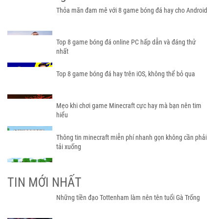
Thỏa mãn đam mê với 8 game bóng đá hay cho Android
Top 8 game bóng đá online PC hấp dẫn và đáng thử
nhất
Top 8 game bóng đá hay trên iOS, không thể bỏ qua
Mẹo khi chơi game Minecraft cực hay mà bạn nên tim
hiểu
Thông tin minecraft miễn phí nhanh gọn không cần phải
tải xuống
TIN MỚI NHẤT
Những tiền đạo Tottenham làm nên tên tuổi Gà Trống