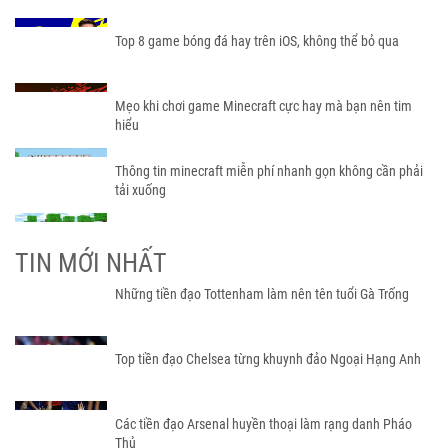
Top 8 game bóng đá hay trên iOS, không thể bỏ qua
Mẹo khi chơi game Minecraft cực hay mà bạn nên tim
hiểu
Thông tin minecraft miễn phí nhanh gọn không cần phải
tải xuống
TIN MỚI NHẤT
Những tiền đạo Tottenham làm nên tên tuổi Gà Trống
Top tiền đạo Chelsea từng khuynh đảo Ngoại Hạng Anh
Các tiền đạo Arsenal huyền thoại làm rạng danh Pháo
Thủ