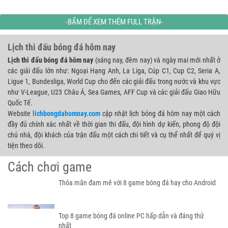
-BẤM ĐỂ XEM THÊM FULL TRẬN-
Lịch thi đấu bóng đá hôm nay
Lịch thi đấu bóng đá hôm nay
(sáng nay, đêm nay) và ngày mai mới nhất ở
các giải đấu lớn như: Ngoại Hạng Anh, La Liga, Cúp C1, Cup C2, Seria A,
Ligue 1, Bundesliga, World Cup cho đến các giải đấu trong nước và khu vực
như V-League, U23 Châu Á, Sea Games, AFF Cup và các giải đấu Giao Hữu
Quốc Tế.
Website
lichbongdahomnay.com
cập nhật lịch bóng đá hôm nay một cách
đầy đủ chính xác nhất về thời gian thi đấu, đội hình dự kiến, phong độ đội
chủ nhà, đội khách của trận đấu một cách chi tiết và cụ thể nhất để quý vị
tiện theo dõi.
Cách chơi game
Thỏa mãn đam mê với 8 game bóng đá hay cho Android
Top 8 game bóng đá online PC hấp dẫn và đáng thử
nhất