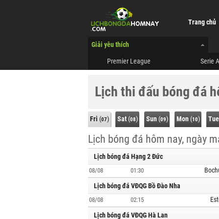
Trang chủ
Giải yêu thích
Premier League
Serie 
Lịch thi đấu bóng đá 
Fri
(
)
Sat
(
)
Sun
(
)
Mon
(
)
Tu
07
08
09
10
Lịch bóng đá hôm nay, ngày m
Lịch bóng đá Hạng 2 Đức
Boc
08/08
01:30
Lịch bóng đá VĐQG Bồ Đào Nha
Est
08/08
02:15
Lịch bóng đá VĐQG Hà Lan