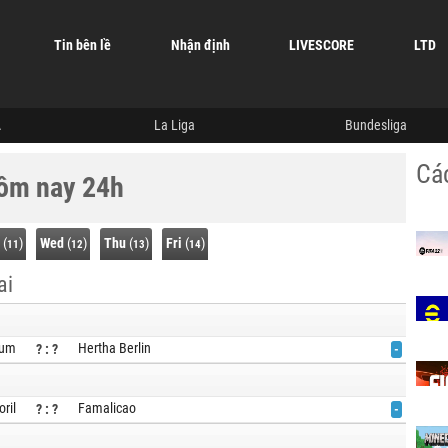
Tin bên lề
Nhận định
LIVESCORE
LTD
A
La Liga
Bundesliga
Cá
hôm nay 24h
e
(
)
Wed
(
)
Thu
(
)
Fri
(
)
11
12
13
14
ai
hum
Hertha Berlin
? : ?
-
oril
Famalicao
? : ?
-