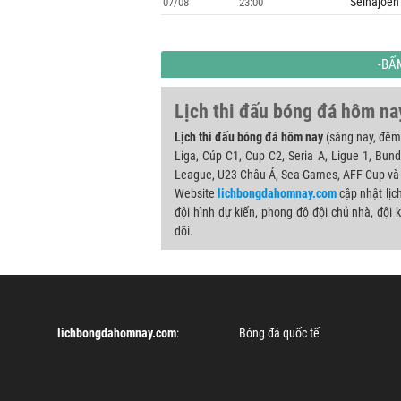
Seinajoen
07/08
23:00
-BẤ
Lịch thi đấu bóng đá hôm na
Lịch thi đấu bóng đá hôm nay
(sáng nay, đêm 
Liga, Cúp C1, Cup C2, Seria A, Ligue 1, Bun
League, U23 Châu Á, Sea Games, AFF Cup và 
Website
lichbongdahomnay.com
cập nhật lịc
đội hình dự kiến, phong độ đội chủ nhà, đội k
dõi.
lichbongdahomnay.com
:
Bóng đá quốc tế