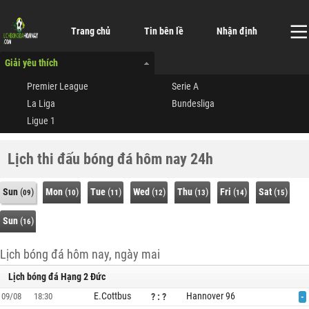
Trang chủ
Tin bên lề
Nhận định
Giải yêu thích
Premier League
Serie A
La Liga
Bundesliga
Ligue 1
Lịch thi đấu bóng đá hôm nay 24h
Sun
(
)
Mon
(
)
Tue
(
)
Wed
(
)
Thu
(
)
Fri
(
)
Sat
(
)
09
10
11
12
13
14
15
Sun
(
)
16
Lịch bóng đá hôm nay, ngày mai
Lịch bóng đá Hạng 2 Đức
E.Cottbus
Hannover 96
? : ?
09/08
18:30
-