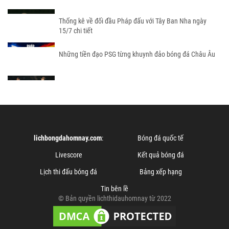
Thống kê về đối đầu Pháp đấu với Tây Ban Nha ngày
15/7 chi tiết
Những tiền đạo PSG từng khuynh đảo bóng đá Châu Âu
lichbongdahomnay.com
:
Bóng đá quốc tế
Livescore
Kết quả bóng đá
Lịch thi đấu bóng đá
Bảng xếp hạng
Tin bên lề
© Bản quyền lichthidauhomnay từ 2022