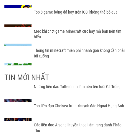
Top 8 game bóng đá hay trên iOS, không thể bỏ qua
Mẹo khi chơi game Minecraft cực hay mà bạn nên tim
hiểu
Thông tin minecraft miễn phí nhanh gọn không cần phải
tải xuống
TIN MỚI NHẤT
Những tiền đạo Tottenham làm nên tên tuổi Gà Trống
Top tiền đạo Chelsea từng khuynh đảo Ngoại Hạng Anh
Các tiền đạo Arsenal huyền thoại làm rạng danh Pháo
Thủ