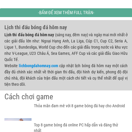
-BẤM ĐỂ XEM THÊM FULL TRẬN-
Lịch thi đấu bóng đá hôm nay
Lịch thi đấu bóng đá hôm nay
(sáng nay, đêm nay) và ngày mai mới nhất ở
các giải đấu lớn như: Ngoại Hạng Anh, La Liga, Cúp C1, Cup C2, Seria A,
Ligue 1, Bundesliga, World Cup cho đến các giải đấu trong nước và khu vực
như V-League, U23 Châu Á, Sea Games, AFF Cup và các giải đấu Giao Hữu
Quốc Tế.
Website
lichbongdahomnay.com
cập nhật lịch bóng đá hôm nay một cách
đầy đủ chính xác nhất về thời gian thi đấu, đội hình dự kiến, phong độ đội
chủ nhà, đội khách của trận đấu một cách chi tiết và cụ thể nhất để quý vị
tiện theo dõi.
Cách chơi game
Thỏa mãn đam mê với 8 game bóng đá hay cho Android
Top 8 game bóng đá online PC hấp dẫn và đáng thử
nhất