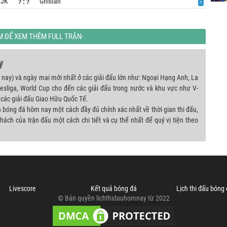
 JK
Gnistan
? : ?
-
M ĐỂ XEM THÊM FULL TRẬN-
y
nay) và ngày mai mới nhất ở các giải đấu lớn như: Ngoại Hạng Anh, La
desliga, World Cup cho đến các giải đấu trong nước và khu vực như V-
các giải đấu Giao Hữu Quốc Tế.
h bóng đá hôm nay một cách đầy đủ chính xác nhất về thời gian thi đấu,
hách của trận đấu một cách chi tiết và cụ thể nhất để quý vị tiện theo
Livescore
Kết quả bóng đá
Lịch thi đấu bóng
© Bản quyền lichthidauhomnay từ 2022