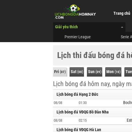
Trang chủ
Giải yêu thích
Premier League
Serie 
Lịch thi đấu bóng đá 
Fri
(
)
Sat
(
)
Sun
(
)
Mon
(
)
Tu
07
08
09
10
Lịch bóng đá hôm nay, ngày m
Lịch bóng đá Hạng 2 Đức
Boc
08/08
01:30
Lịch bóng đá VĐQG Bồ Đào Nha
Est
08/08
02:15
Lịch bóng đá VĐQG Hà Lan