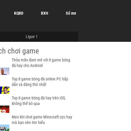
KQBD
BXH
Sổ mơ
Ligue 1
ch chơi game
Thỏa mãn đam mê với 8 game bóng
đá hay cho Android
Top 8 game bóng đá online PC hấp
dẫn và đáng thử nhất
Top 8 game bóng đá hay trên iOS,
không thể bỏ qua
Mẹo khi chơi game Minecraft cực hay
mà bạn nên tim hiểu