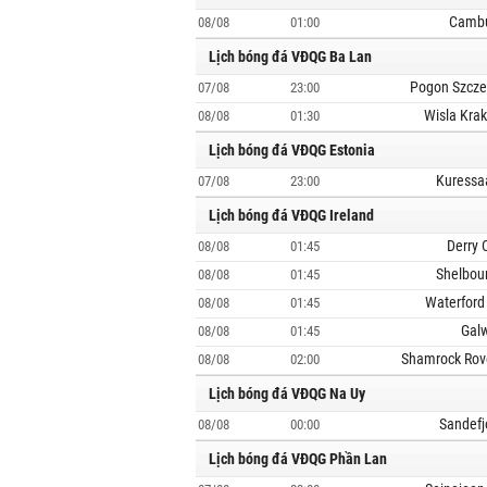
Camb
08/08
01:00
Lịch bóng đá VĐQG Ba Lan
Pogon Szcze
07/08
23:00
Wisla Kra
08/08
01:30
Lịch bóng đá VĐQG Estonia
Kuressa
07/08
23:00
Lịch bóng đá VĐQG Ireland
Derry 
08/08
01:45
Shelbou
08/08
01:45
Waterford
08/08
01:45
Gal
08/08
01:45
Shamrock Rov
08/08
02:00
Lịch bóng đá VĐQG Na Uy
Sandefj
08/08
00:00
Lịch bóng đá VĐQG Phần Lan