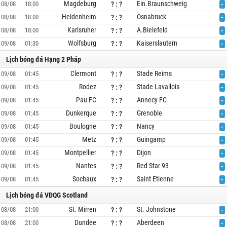
Magdeburg
Ein.Braunschweig
? : ?
08/08
18:00
-
Heidenheim
Osnabruck
? : ?
08/08
18:00
-
Karlsruher
A.Bielefeld
? : ?
08/08
18:00
-
Wolfsburg
Kaiserslautern
? : ?
09/08
01:30
-
Lịch bóng đá Hạng 2 Pháp
Clermont
Stade Reims
? : ?
09/08
01:45
-
Rodez
Stade Lavallois
? : ?
09/08
01:45
-
Pau FC
Annecy FC
? : ?
09/08
01:45
-
Dunkerque
Grenoble
? : ?
09/08
01:45
-
Boulogne
Nancy
? : ?
09/08
01:45
-
Metz
Guingamp
? : ?
09/08
01:45
-
Montpellier
Dijon
? : ?
09/08
01:45
-
Nantes
Red Star 93
? : ?
09/08
01:45
-
Sochaux
Saint Etienne
? : ?
09/08
01:45
-
Lịch bóng đá VĐQG Scotland
St. Mirren
St. Johnstone
? : ?
08/08
21:00
-
Dundee
Aberdeen
? : ?
08/08
21:00
-