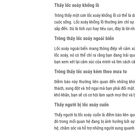
Thấy lốc xoáy khổng lồ
Trông thấy một cơn lốc xoáy khổng lồ có thể là d
cuộc sống. Lốc xoáy khổng lồ thường ám chỉ sự 
sắp đến. Dù là tích cực hay tiêu cực, đây là lời 
Trông thấy lốc xoáy ngoài biển
Lốc xoáy ngoài biển mang thông điệp về cảm xúc
lốc xoáy, nó có thể chỉ ra rằng bạn đang trải 
bạn xem xét lại cảm xúc của mình và tìm cách 
Trông thấy lốc xoáy kèm theo mưa to
Điềm báo này thường liên quan đến những khó 
thách, xung đột và trở ngại mà bạn phải đối mặt
khó khăn, bạn sẽ có cơ hội làm sạch mọi thứ và b
Thấy người bị lốc xoáy cuốn
Thấy người bị lốc xoáy cuốn là điềm báo liên q
đó trong mối quan hệ đang bị ảnh hưởng bởi sự
hệ, chăm sóc và hỗ trợ những người xung quanh