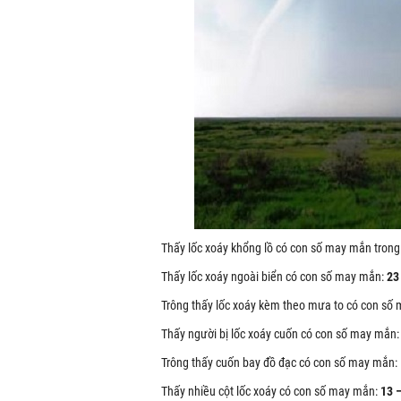
Thấy lốc xoáy khổng lồ có con số may mắn tron
Thấy lốc xoáy ngoài biển có con số may mắn:
23
Trông thấy lốc xoáy kèm theo mưa to có con số
Thấy người bị lốc xoáy cuốn có con số may mắn
Trông thấy cuốn bay đồ đạc có con số may mắn:
Thấy nhiều cột lốc xoáy có con số may mắn:
13 