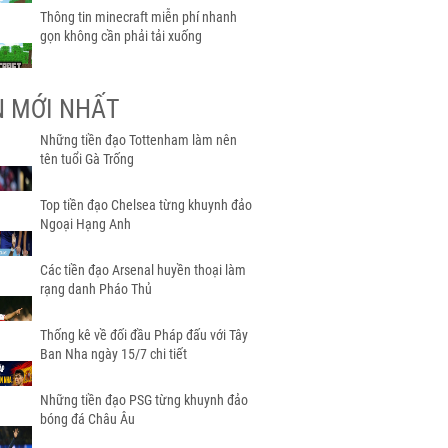
Thông tin minecraft miễn phí nhanh
gọn không cần phải tải xuống
N MỚI NHẤT
Những tiền đạo Tottenham làm nên
tên tuổi Gà Trống
Top tiền đạo Chelsea từng khuynh đảo
Ngoại Hạng Anh
Các tiền đạo Arsenal huyền thoại làm
rạng danh Pháo Thủ
Thống kê về đối đầu Pháp đấu với Tây
Ban Nha ngày 15/7 chi tiết
Những tiền đạo PSG từng khuynh đảo
bóng đá Châu Âu