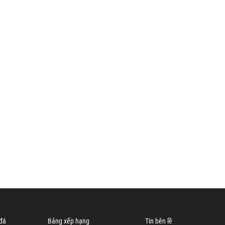
 đá
Bảng xếp hạng
Tin bên lề