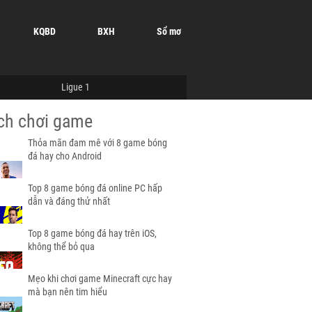
KQBD
BXH
Sổ mơ
Ligue 1
ch chơi game
Thỏa mãn đam mê với 8 game bóng
đá hay cho Android
Top 8 game bóng đá online PC hấp
dẫn và đáng thử nhất
Top 8 game bóng đá hay trên iOS,
không thể bỏ qua
Mẹo khi chơi game Minecraft cực hay
mà bạn nên tim hiểu