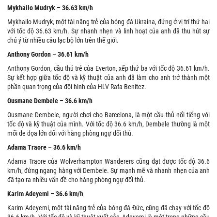
Mykhailo Mudryk – 36.63 km/h
Mykhailo Mudryk, một tài năng trẻ của bóng đá Ukraina, đứng ở vị trí thứ hai
với tốc độ 36.63 km/h. Sự nhanh nhẹn và linh hoạt của anh đã thu hút sự
chú ý từ nhiều câu lạc bộ lớn trên thế giới.
Anthony Gordon – 36.61 km/h
Anthony Gordon, cầu thủ trẻ của Everton, xếp thứ ba với tốc độ 36.61 km/h.
Sự kết hợp giữa tốc độ và kỹ thuật của anh đã làm cho anh trở thành một
phần quan trọng của đội hình của HLV Rafa Benitez.
Ousmane Dembele – 36.6 km/h
Ousmane Dembele, người chơi cho Barcelona, là một cầu thủ nổi tiếng với
tốc độ và kỹ thuật của mình. Với tốc độ 36.6 km/h, Dembele thường là một
mối đe dọa lớn đối với hàng phòng ngự đối thủ.
Adama Traore – 36.6 km/h
Adama Traore của Wolverhampton Wanderers cũng đạt được tốc độ 36.6
km/h, đứng ngang hàng với Dembele. Sự mạnh mẽ và nhanh nhẹn của anh
đã tạo ra nhiều vấn đề cho hàng phòng ngự đối thủ.
Karim Adeyemi – 36.6 km/h
Karim Adeyemi, một tài năng trẻ của bóng đá Đức, cũng đã chạy với tốc độ