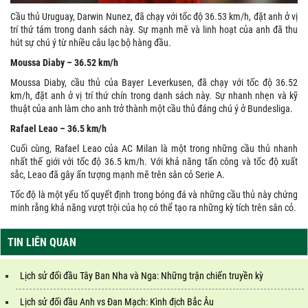
Cầu thủ Uruguay, Darwin Nunez, đã chạy với tốc độ 36.53 km/h, đặt anh ở vị
trí thứ tám trong danh sách này. Sự mạnh mẽ và linh hoạt của anh đã thu
hút sự chú ý từ nhiều câu lạc bộ hàng đầu.
Moussa Diaby – 36.52 km/h
Moussa Diaby, cầu thủ của Bayer Leverkusen, đã chạy với tốc độ 36.52
km/h, đặt anh ở vị trí thứ chín trong danh sách này. Sự nhanh nhẹn và kỹ
thuật của anh làm cho anh trở thành một cầu thủ đáng chú ý ở Bundesliga.
Rafael Leao – 36.5 km/h
Cuối cùng, Rafael Leao của AC Milan là một trong những cầu thủ nhanh
nhất thế giới với tốc độ 36.5 km/h. Với khả năng tấn công và tốc độ xuất
sắc, Leao đã gây ấn tượng mạnh mẽ trên sân cỏ Serie A.
Tốc độ là một yếu tố quyết định trong bóng đá và những cầu thủ này chứng
minh rằng khả năng vượt trội của họ có thể tạo ra những kỳ tích trên sân cỏ.
TIN LIÊN QUAN
Lịch sử đối đầu Tây Ban Nha và Nga: Những trận chiến truyền kỳ
Lịch sử đối đầu Anh vs Đan Mạch: Kình địch Bắc Âu