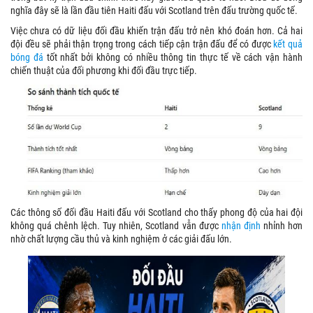
nghĩa đây sẽ là lần đầu tiên Haiti đấu với Scotland trên đấu trường quốc tế.
Việc chưa có dữ liệu đối đầu khiến trận đấu trở nên khó đoán hơn. Cả hai
đội đều sẽ phải thận trọng trong cách tiếp cận trận đấu để có được
kết quả
bóng đá
tốt nhất bởi không có nhiều thông tin thực tế về cách vận hành
chiến thuật của đối phương khi đối đầu trực tiếp.
Các thông số đối đầu Haiti đấu với Scotland cho thấy phong độ của hai đội
không quá chênh lệch. Tuy nhiên, Scotland vẫn được
nhận định
nhỉnh hơn
nhờ chất lượng cầu thủ và kinh nghiệm ở các giải đấu lớn.