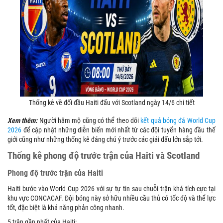
Thống kê về đối đầu Haiti đấu với Scotland ngày 14/6 chi tiết
Xem thêm:
Người hâm mộ cũng có thể theo dõi
kết quả bóng đá World Cup
2026
để cập nhật những diễn biến mới nhất từ các đội tuyển hàng đầu thế
giới cũng như những thống kê đáng chú ý trước các giải đấu lớn sắp tới.
Thống kê phong độ trước trận của Haiti và Scotland
Phong độ trước trận của Haiti
Haiti bước vào World Cup 2026 với sự tự tin sau chuỗi trận khá tích cực tại
khu vực CONCACAF. Đội bóng này sở hữu nhiều cầu thủ có tốc độ và thể lực
tốt, đặc biệt là khả năng phản công nhanh.
5 trận gần nhất của Haiti: