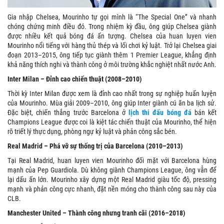
Gia nhập Chelsea, Mourinho tự gọi mình là “The Special One” và nhanh
chóng chứng minh điều đó. Trong nhiệm kỳ đầu, ông giúp Chelsea giành
được nhiều kết quả bóng đá ấn tượng. Chelsea của huan luyen vien
Mourinho nổi tiếng với hàng thủ thép và lối chơi kỷ luật. Trở lại Chelsea giai
đoạn 2013–2015, ông tiếp tục giành thêm 1 Premier League, khẳng định
khả năng thích nghi và thành công ở môi trường khắc nghiệt nhất nước Anh.
Inter Milan – Đỉnh cao chiến thuật (2008–2010)
Thời kỳ Inter Milan được xem là đỉnh cao nhất trong sự nghiệp huấn luyện
của Mourinho. Mùa giải 2009–2010, ông giúp Inter giành cú ăn ba lịch sử.
Đặc biệt, chiến thắng trước Barcelona ở
lịch thi đấu bóng đá
bán kết
Champions League được coi là kiệt tác chiến thuật của Mourinho, thể hiện
rõ triết lý thực dụng, phòng ngự kỷ luật và phản công sắc bén.
Real Madrid – Phá vỡ sự thống trị của Barcelona (2010–2013)
Tại Real Madrid, huan luyen vien Mourinho đối mặt với Barcelona hùng
mạnh của Pep Guardiola. Dù không giành Champions League, ông vẫn để
lại dấu ấn lớn. Mourinho xây dựng một Real Madrid giàu tốc độ, pressing
mạnh và phản công cực nhanh, đặt nền móng cho thành công sau này của
CLB.
Manchester United – Thành công nhưng tranh cãi (2016–2018)