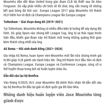
Mourinho dẫn dắt Man United trong giai đoạn CLB tái thiết sau Sir Alex
Ferguson. Dù vấp phải nhiều chỉ trích về lối chơi, ông vẫn mang về những
kết quả bóng đá tích cực. Europa League 2017 giúp Mourinho trở thành
HLV hiếm hoi vô địch cả Champions League lẫn Europa League.
Tottenham – Giai đoạn dang dở (2019–2021)
Tại Tottenham, Mourinho không có nhiều điều kiện lý tưởng để xây dựng đội
hình. Dù giúp Spurs vào chung kết League Cup, ông bị sa thải ngay trước
trận đấu, khiến giai đoạn này trở thành một trong những quãng thời gian
kém thành công nhất của ông.
AS Roma – Hồi sinh danh tiếng (2021–2024)
Gia nhập AS Roma, huan luyen vien Mourinho một lần nữa chứng minh giá
trị khi giúp CLB giành các danh hiệu lớn. Ông trở thành HLV đầu tiên vô địch
cả Champions League, Europa League và Conference League, củng cố vị
thế huyền thoại trong lịch sử huấn luyện châu Âu.
Dẫn dắt câu lạc bộ Benfica
Vào tháng 9/2025, HLV Jose Mourinho đã chính thức nhận lời dẫn dắt câu
lạc bộ Benfica thi đấu tại giải vô địch quốc gia Bồ Đào Nha.
Những danh hiệu huấn luyện viên Jose Mourinho từng
giành được