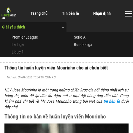
Trang chủ
Tin bên lề
Nhận định
Giải yêu thích
Premier League
Serie A
La Liga
Bundesliga
Ligue 1
Thông tin huấn luyện viên Mourinho cho ai chưa biết
Thứ Sáu 30/01/2026 10:54:26
(GMT+7)
HLV Jose Mourinho là một trong những chiến lược gia nổi tiếng nhất lịch sử
bóng đá, luôn để lại dấu ấn đậm nét ở mọi đội bóng ông dẫn dắt. Cùng
khám phá chi tiết về hlv Jose Mourinho trong bài viết của
tin bên lề
dưới
đây nhé.
Thông tin cơ bản về huấn luyện viên Mourinho