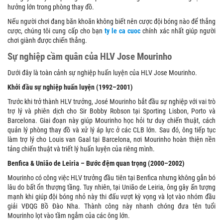
hưởng lớn trong phòng thay đồ.
Nếu người chơi đang băn khoăn không biết nên cược đội bóng nào để thắng
cược, chúng tôi cung cấp cho bạn
ty le ca cuoc
chính xác nhất giúp người
chơi giành được chiến thắng.
Sự nghiệp cầm quân của HLV Jose Mourinho
Dưới đây là toàn cảnh sự nghiệp huấn luyện của HLV Jose Mourinho.
Khởi đầu sự nghiệp huấn luyện (1992–2001)
Trước khi trở thành HLV trưởng, José Mourinho bắt đầu sự nghiệp với vai trò
trợ lý và phiên dịch cho Sir Bobby Robson tại Sporting Lisbon, Porto và
Barcelona. Giai đoạn này giúp Mourinho học hỏi tư duy chiến thuật, cách
quản lý phòng thay đồ và xử lý áp lực ở các CLB lớn. Sau đó, ông tiếp tục
làm trợ lý cho Louis van Gaal tại Barcelona, nơi Mourinho hoàn thiện nền
tảng chiến thuật và triết lý huấn luyện của riêng mình.
Benfica & União de Leiria – Bước đệm quan trọng (2000–2002)
Mourinho có công việc HLV trưởng đầu tiên tại Benfica nhưng không gắn bó
lâu do bất ổn thượng tầng. Tuy nhiên, tại União de Leiria, ông gây ấn tượng
mạnh khi giúp đội bóng nhỏ này thi đấu vượt kỳ vọng và lọt vào nhóm đầu
giải VĐQG Bồ Đào Nha. Thành công này nhanh chóng đưa tên tuổi
Mourinho lọt vào tầm ngắm của các ông lớn.