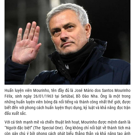
Huấn luyện viên Mourinho, tên đầy đủ là José Mário dos Santos Mourinho
Félix, sinh ngày 26/01/1963 tại Setúbal, Bồ Đào Nha. Ông là một trong
những huấn luyện viên bóng đá nổi tiếng và thành công nhất thế giới, được
biết đến với phong cách huấn luyện thực dụng, kỷ luật và khả năng đọc trận
đấu xuất sắc.
Với cá tính mạnh mẽ và chiến thuật linh hoạt, Mourinho được mệnh danh là
“Người đặc biệt” (The Special One). Ông không chỉ nổi bật về thành tích mà
còn gây chú ý bởi phong cách phát biểu thẳng thắn và khả năng tạo ảnh