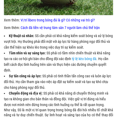
Xem thêm:
Vị trí libero trong bóng đá là gì? Có những vai trò gì?
Xem thêm:
Cách đá tiền vệ trung tâm sân 7 người làm chủ thế trận
Kỹ thuật cá nhân:
SS cần phải có khả năng kiểm soát bóng và xử lý bóng
vượt trội. Họ thường phải đối mặt với áp lực từ hàng phòng ngự đối thủ và
cần thể hiện sự khéo léo trong việc duy trì sự kiểm soát.
Tầm nhìn và sự sáng tạo:
SS phải có tầm nhìn chiến thuật và khả năng
tạo ra các cơ hội ghi bàn cho đồng đội xác định
tỷ lệ kèo bóng đá
. Họ cần
biết cách đọc tình huống trên sân và thực hiện các đường chuyền quyết
định.
Sự tấn công và áp lực:
SS phải có tinh thần tấn công cao và luôn áp lực
đối thủ. Họ cần tham gia vào việc áp đặt sự kiểm soát và tạo sự khó chịu
cho hàng phòng ngự đối thủ.
Chuyển động và địa vị:
SS phải có khả năng di chuyển thông minh và
tạo ra không gian cho bản thân và đồng đội. Việc giữ vị trí đúng và hiểu
được nơi mình nên đứng trong các tình huống cụ thể là rất quan trọng.
Như vậy, SS là một vị trí quan trọng trong bóng đá đòi hỏi nhiều tố chất khả
năng và tư duy chiến thuật. Sự linh hoạt và sáng tạo của họ có thể thay đổi