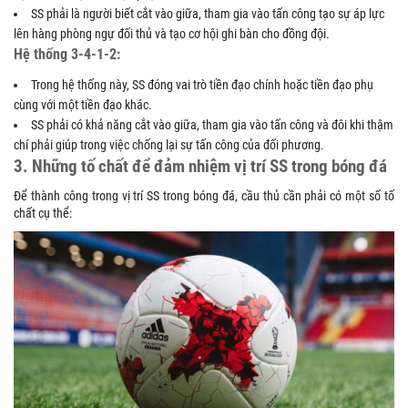
SS phải là người biết cắt vào giữa, tham gia vào tấn công tạo sự áp lực
lên hàng phòng ngự đối thủ và tạo cơ hội ghi bàn cho đồng đội.
Hệ thống 3-4-1-2:
Trong hệ thống này, SS đóng vai trò tiền đạo chính hoặc tiền đạo phụ
cùng với một tiền đạo khác.
SS phải có khả năng cắt vào giữa, tham gia vào tấn công và đôi khi thậm
chí phải giúp trong việc chống lại sự tấn công của đối phương.
3. Những tố chất để đảm nhiệm vị trí SS trong bóng đá
Để thành công trong vị trí SS trong bóng đá, cầu thủ cần phải có một số tố
chất cụ thể: