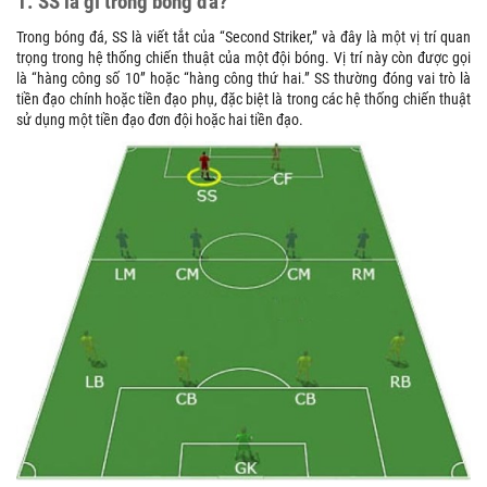
1. SS là gì trong bóng đá?
Trong bóng đá, SS là viết tắt của “Second Striker,” và đây là một vị trí quan
trọng trong hệ thống chiến thuật của một đội bóng. Vị trí này còn được gọi
là “hàng công số 10” hoặc “hàng công thứ hai.” SS thường đóng vai trò là
tiền đạo chính hoặc tiền đạo phụ, đặc biệt là trong các hệ thống chiến thuật
sử dụng một tiền đạo đơn đội hoặc hai tiền đạo.